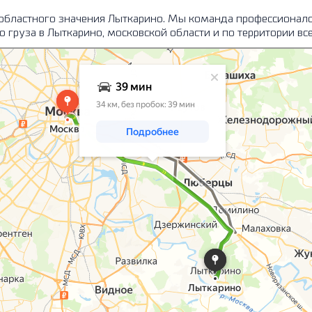
 областного значения Лыткарино. Мы команда профессионало
 груза в Лыткарино, московской области и по территории все
 транспортом или пешком – Яндекс Карты