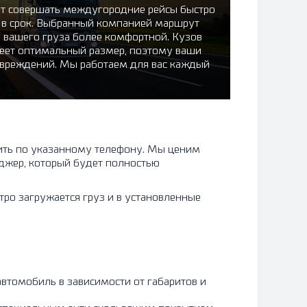
т совершать междугородние рейсы быстро
я в срок. Выбранный компанией маршрут
и вашего груза более комфортной. Кузов
меет оптимальный размер, поэтому ваши
овреждений. Мы работаем для вас каждый
онить по указанному телефону. Мы ценим
джер, который будет полностью
ро загружается груз и в установленные
втомобиль в зависимости от габаритов и