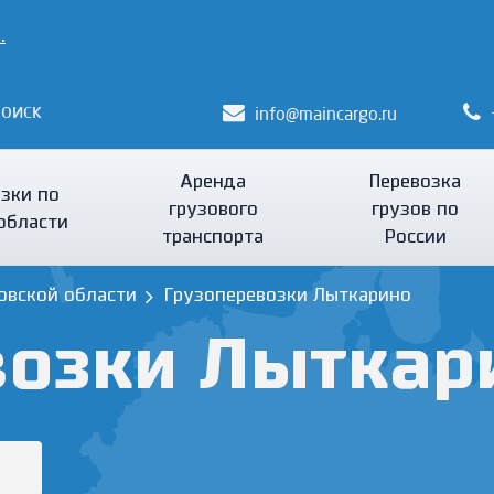
.
оиск
info@maincargo.ru
Аренда
Перевозка
зки по
грузового
грузов по
области
транспорта
России
овской области
Грузоперевозки Лыткарино
возки Лыткар