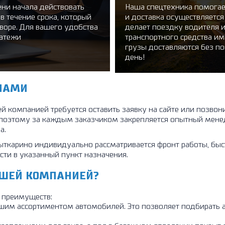
ни начала действовать
Наша спецтехника помогае
в течение срока, который
и доставка осуществляетс
воре. Для вашего удобства
делает поездку водителя 
латежи
транспортного средства и
грузы доставляются без п
день!
 НАМИ
шей компанией требуется оставить заявку на сайте или позв
, поэтому за каждым заказчиком закрепляется опытный мене
а.
ыткарино индивидуально рассматривается фронт работы, быст
ости в указанный пункт назначения.
АШЕЙ КОМПАНИЕЙ?
 преимуществ:
ьшим ассортиментом автомобилей. Это позволяет подбирать а