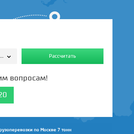
ercedes (тент,борт,фургон) - 5 т./25-35 м.3/37
Рассчитать
им вопросам!
20
рузоперевозки по Москве 7 тонн