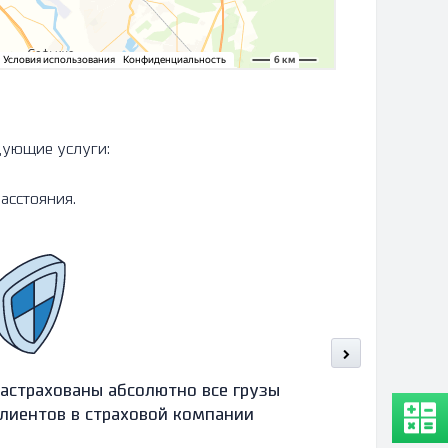
дующие услуги:
асстояния.
астрахованы абсолютно все грузы
Оформляе
лиентов в страховой компании
в течение
разгрузки