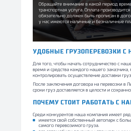
Обращайте внимание в какой период време
транспортная услуга. Оплата производится 
обязательно должен быть прописан в дого
у нас имеются наличные и безналичные п
УДОБНЫЕ ГРУЗОПЕРЕВОЗКИ С
Для того, чтобы начать сотрудничество с на
время и средства каждого нашего заказчика
контролировать осуществление доставки груз
После заключения договора на перевозки в Л
сроки груз доставляется в целости и сохранн
ПОЧЕМУ СТОИТ РАБОТАТЬ С Н
Среди конкурентов наша компания имеет ряд
имеется свой собственный автопарк с бол
самого перевозимого груза.