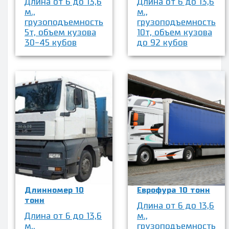
Длина от 6 до 13,6
Длина от 6 до 13,6
м.,
м.,
грузоподъемность
грузоподъемность
5т, объем кузова
10т, объем кузова
30-45 кубов
до 92 кубов
Длинномер 10
Еврофура 10 тонн
тонн
Длина от 6 до 13,6
Длина от 6 до 13,6
м.,
м.,
грузоподъемность