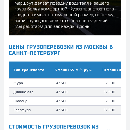
маршрут делает поездку водителя и вашего
груза более комфортной. Кузов транспортного
средства имеет оптимальный размер, поэтому
ваши грузы доставляются без повреждений.
Мы работаем для вас каждый день!
ЦЕНЫ ГРУЗОПЕРЕВОЗКИ ИЗ МОСКВЫ В
САНКТ-ПЕТЕРБУРГ
3
Тип транcпорта
5 тонн/35 м.
, руб.
10 тонн/45 м.
Фура
47 300
52 500
Длинномер
47 300
52 500
Шаланды
47 300
52 500
Еврофура
47 300
52 500
СТОИМОСТЬ ГРУЗОПЕРЕВОЗОК ИЗ