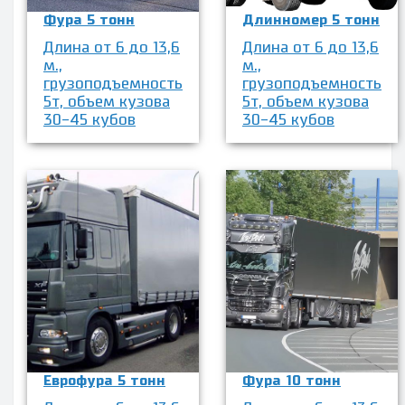
Фура 5 тонн
Длинномер 5 тонн
Длина от 6 до 13,6
Длина от 6 до 13,6
м.,
м.,
грузоподъемность
грузоподъемность
5т, объем кузова
5т, объем кузова
30-45 кубов
30-45 кубов
Еврофура 5 тонн
Фура 10 тонн