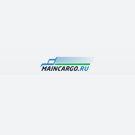
Наша транспортная компания предлагает дешевые
грузоперевозки по Москве и Московской области с
гарантией высокого качества и оперативности
выполнения работ
О компании
Каталог услуг
Контакты
Грузоперевозки по Московской области
Арена грузового транспорта
Строительные перевозки
Полезные статьи