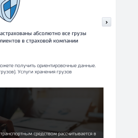
астрахованы абсолютно все грузы
Оформляе
лиентов в страховой компании
в течение
разгрузки
сможете получить ориентировочные данные.
рузов). Услуги хранения грузов
 транспортным средством рассчитывается в