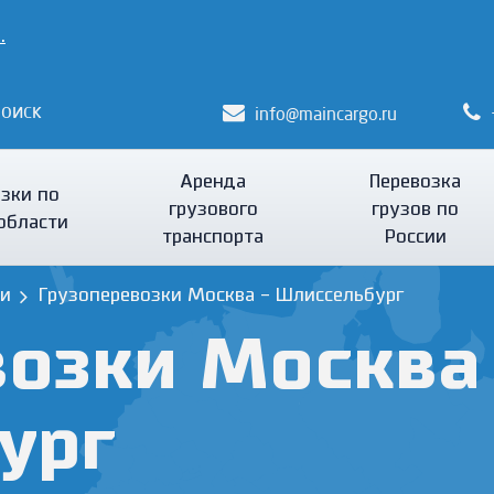
.
оиск
info@maincargo.ru
Аренда
Перевозка
зки по
грузового
грузов по
области
транспорта
России
ии
Грузоперевозки Москва - Шлиссельбург
озки Москва
ург