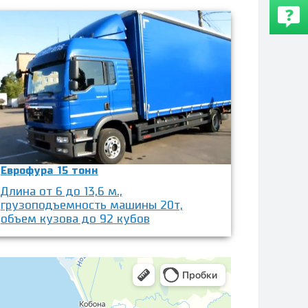
Еврофура 15 тонн
Длина от 6 до 13,6 м.,
грузоподъемность машины 20т,
объем кузова до 92 кубов