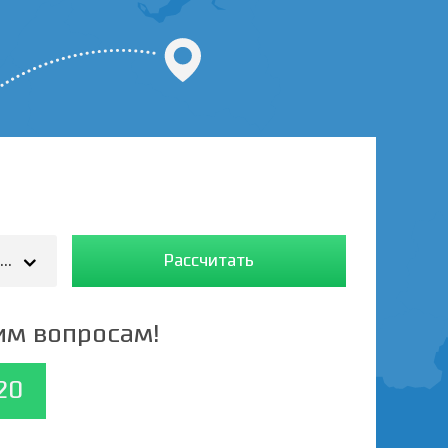
ercedes (тент,борт,фургон) - 5 т./25-35 м.3/37
Рассчитать
им вопросам!
20