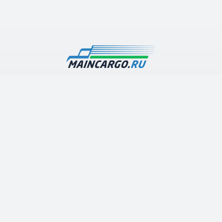
Наша транспортная компания предлагает дешевые
грузоперевозки по Москве и Московской области с
гарантией высокого качества и оперативности
выполнения работ
О компании
Каталог услуг
Контакты
Грузоперевозки по Московской области
Арена грузового транспорта
Строительные перевозки
Полезные статьи
Телефон:
+7 (499) 394-32-10
+7 (926) 985 90 20
E-mail: