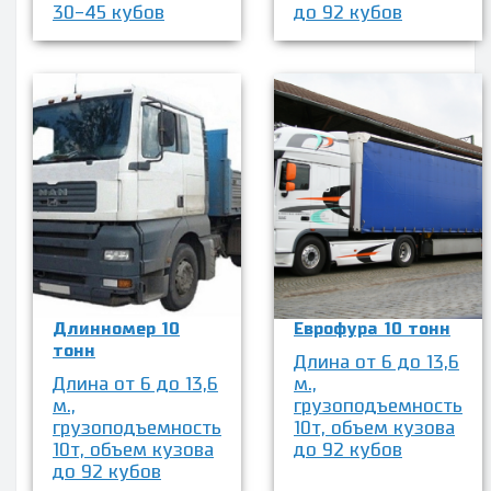
30-45 кубов
до 92 кубов
Длинномер 10
Еврофура 10 тонн
тонн
Длина от 6 до 13,6
Длина от 6 до 13,6
м.,
м.,
грузоподъемность
грузоподъемность
10т, объем кузова
10т, объем кузова
до 92 кубов
до 92 кубов