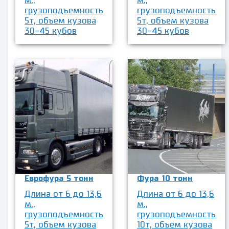
м.,
м.,
грузоподъемность
грузоподъемность
5т, объем кузова
5т, объем кузова
30-45 кубов
30-45 кубов
Еврофура 5 тонн
Фура 10 тонн
Длина от 6 до 13,6
Длина от 6 до 13,6
м.,
м.,
грузоподъемность
грузоподъемность
5т, объем кузова
10т, объем кузова