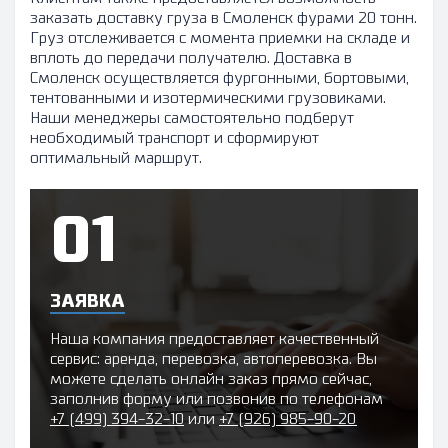
заказать доставку груза в Смоленск фурами 20 тонн.
Груз отслеживается с момента приемки на складе и
вплоть до передачи получателю. Доставка в
Смоленск осуществляется фургонными, бортовыми,
тентованными и изотермическими грузовиками.
Наши менеджеры самостоятельно подберут
необходимый транспорт и сформируют
оптимальный маршрут.
ЗАЯВКА
Наша компания предоставляет качественный
сервис: аренда, перевозка, автоперевозка. Вы
можете сделать онлайн заказ прямо сейчас,
заполнив форму или позвонив по телефонам
+7 (499) 394-32-10
или
+7 (926) 985-90-20