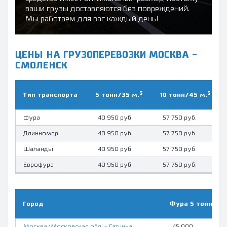
ваши грузы доставляются без повреждений.
Мы работаем для вас каждый день!
ЦЕНЫ НА ГРУЗОПЕРЕВОЗКИ МОСКВА -
СМОЛЕНСК
3
3
Тип транcпорта
5 тонн/35 м.
10 тонн/45 м.
Фура
40 950 руб.
57 750 руб.
Длинномер
40 950 руб.
57 750 руб.
Шаланды
40 950 руб.
57 750 руб.
Еврофура
40 950 руб.
57 750 руб.
Город
Фура 5 тонн, руб
Москва/Московская обл. - Гатчина
45 000