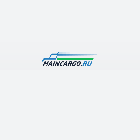
Наша транспортная компания предлагает дешевые
грузоперевозки по Москве и Московской области с
гарантией высокого качества и оперативности
выполнения работ
О компании
Каталог услуг
Контакты
Грузоперевозки по Московской области
Арена грузового транспорта
Строительные перевозки
Полезные статьи