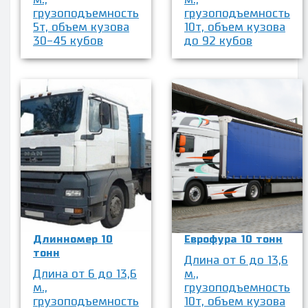
м.,
м.,
грузоподъемность
грузоподъемность
5т, объем кузова
10т, объем кузова
30-45 кубов
до 92 кубов
Длинномер 10
Еврофура 10 тонн
тонн
Длина от 6 до 13,6
Длина от 6 до 13,6
м.,
м.,
грузоподъемность
грузоподъемность
10т, объем кузова