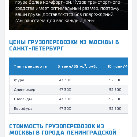
груза более комфортной. Кузов транспортного
средства имеет оптимальный размер, поэтому
ваши грузы доставляются без повреждений.
Мы работаем для вас каждый день!
ЦЕНЫ ГРУЗОПЕРЕВОЗКИ ИЗ МОСКВЫ В
САНКТ-ПЕТЕРБУРГ
3
Тип транcпорта
5 тонн/35 м.
, руб.
10 тонн/45 м.
Фура
47 300
52 500
Длинномер
47 300
52 500
Шаланды
47 300
52 500
Еврофура
47 300
52 500
СТОИМОСТЬ ГРУЗОПЕРЕВОЗОК ИЗ
МОСКВЫ В ГОРОДА ЛЕНИНГРАДСКОЙ