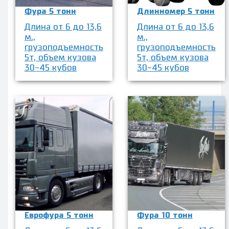
Фура 5 тонн
Длинномер 5 тонн
Длина от 6 до 13,6
Длина от 6 до 13,6
м.,
м.,
грузоподъемность
грузоподъемность
5т, объем кузова
5т, объем кузова
30-45 кубов
30-45 кубов
Еврофура 5 тонн
Фура 10 тонн