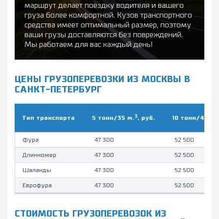
маршрут делает поездку водителя и вашего
груза более комфортной. Кузов транспортного
средства имеет оптимальный размер, поэтому
ваши грузы доставляются без повреждений.
Мы работаем для вас каждый день!
ЦЕНЫ ГРУЗОПЕРЕВОЗКИ ИЗ МОСКВЫ В
САНКТ-ПЕТЕРБУРГ
3
Тип транcпорта
5 тонн/35 м.
, руб.
10 тонн/45 м.
Фура
47 300
52 500
Длинномер
47 300
52 500
Шаланды
47 300
52 500
Еврофура
47 300
52 500
СТОИМОСТЬ ГРУЗОПЕРЕВОЗОК ИЗ