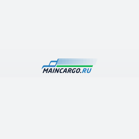
Наша транспортная компания предлагает дешевые
грузоперевозки по Москве и Московской области с
гарантией высокого качества и оперативности
выполнения работ
О компании
Каталог услуг
Контакты
Грузоперевозки по Московской области
Арена грузового транспорта
Строительные перевозки
Полезные статьи