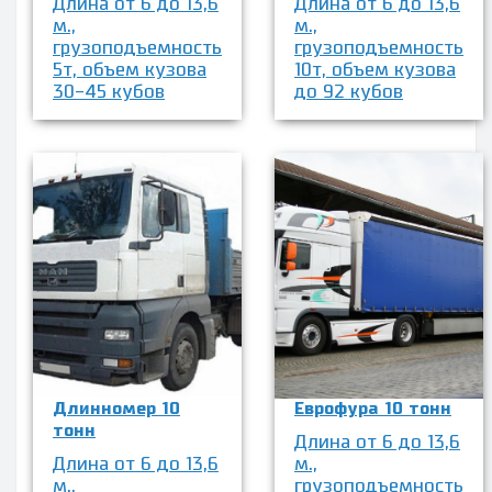
Длина от 6 до 13,6
Длина от 6 до 13,6
м.,
м.,
грузоподъемность
грузоподъемность
5т, объем кузова
10т, объем кузова
30-45 кубов
до 92 кубов
Длинномер 10
Еврофура 10 тонн
тонн
Длина от 6 до 13,6
Длина от 6 до 13,6
м.,
м.,
грузоподъемность