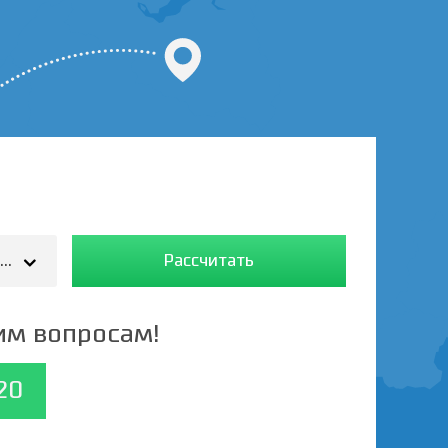
ercedes (тент,борт,фургон) - 5 т./25-35 м.3/37
Рассчитать
им вопросам!
20