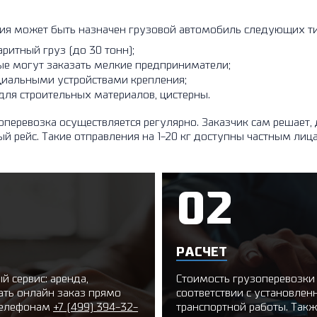
ния может быть назначен грузовой автомобиль следующих ти
ритный груз (до 30 тонн);
е могут заказать мелкие предприниматели;
циальными устройствами крепления;
ля строительных материалов, цистерны.
перевозка осуществляется регулярно. Заказчик сам решает,
 рейс. Такие отправления на 1-20 кг доступны частным лиц
РАСЧЕТ
 сервис: аренда,
Стоимость грузоперевозки
ать онлайн заказ прямо
соответствии с установле
 телефонам
+7 (499) 394-32-
транспортной работы. Так