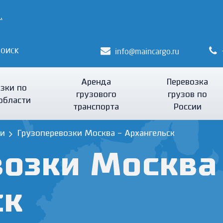
.
оиск
info@maincargo.ru
Аренда
Перевозка
зки по
грузового
грузов по
области
транспорта
России
ии
Грузоперевозки Москва - Архангельск
озки Москва
ск