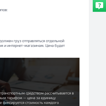
пов:
 должен груз отправляться отдельной
ам и интернет-магазинам. Цена будет
 транспортным средством рассчитывается в
нным тарифом — цена за единицу
же фиксируется стоимость каждого