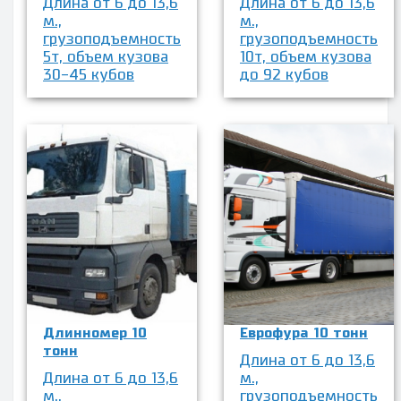
Длина от 6 до 13,6
Длина от 6 до 13,6
м.,
м.,
грузоподъемность
грузоподъемность
5т, объем кузова
10т, объем кузова
30-45 кубов
до 92 кубов
Длинномер 10
Еврофура 10 тонн
тонн
Длина от 6 до 13,6
Длина от 6 до 13,6
м.,
м.,
грузоподъемность