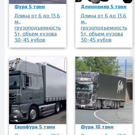
Фура 5 тонн
Длинномер 5 тонн
Длина от 6 до 13,6
Длина от 6 до 13,6
м.,
м.,
грузоподъемность
грузоподъемность
5т, объем кузова
5т, объем кузова
30-45 кубов
30-45 кубов
Еврофура 5 тонн
Фура 10 тонн