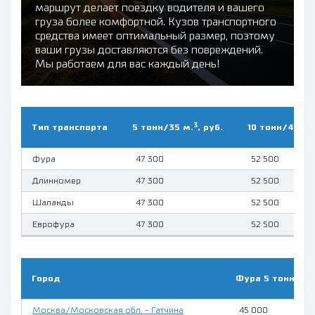
маршрут делает поездку водителя и вашего
груза более комфортной. Кузов транспортного
средства имеет оптимальный размер, поэтому
ваши грузы доставляются без повреждений.
Мы работаем для вас каждый день!
3
Тип транcпорта
5 тонн/35 м.
, руб.
10 тонн/45 м.
Фура
47 300
52 500
Длинномер
47 300
52 500
Шаланды
47 300
52 500
Еврофура
47 300
52 500
Город
Фура 5 тонн, руб
Москва/Московская обл. - Гатчина
45 000