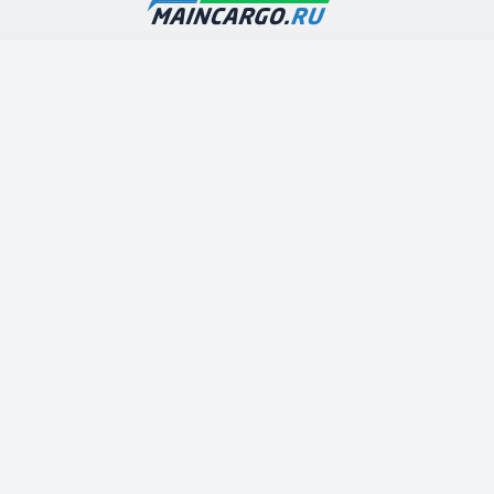
Наша транспортная компания предлагает дешевые
грузоперевозки по Москве и Московской области с
гарантией высокого качества и оперативности
выполнения работ
О компании
Каталог услуг
Контакты
Грузоперевозки по Московской области
Арена грузового транспорта
Строительные перевозки
Полезные статьи
Телефон:
+7 (499) 394-32-10
+7 (926) 985 90 20
E-mail:
info@maincargo.ru
Адрес:
Москва
,
Крылатская ул., 5
График работы:
ежедневно с 9.00 до 20.00.